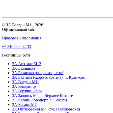
© ЗА Валдай M11, 2026
Официальный сайт.
Правовая информация
+7 816 662-52-33
Гостиницы сети
3А Арзамас М12
3А Балашиха
3А Балаково (скоро открытие)
ЗА Балтика (скоро открытие),
п. Куликово
ЗА Валдай M11
ЗА Владимир
3А Горячий ключ
3А Задонск М4,
с. Верхнее Казачье
3А Казань Аэропорт,
с. Сокуры
3А Казань М7
3А Октябрьская М4,
ст-ца Октябрьская