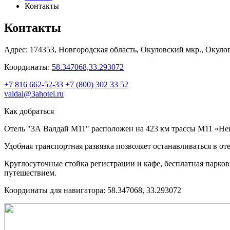
Контакты
Контакты
Адрес:
174353,
Новгородская область,
Окуловский мкр.,
Окуловс
Координаты:
58.347068,33.293072
+7 816 662-52-33
+7 (800) 302 33 52
valdai@3ahotel.ru
Как добраться
Отель "3А Валдай М11" расположен на 423 км трассы М11 «Нев
Удобная транспортная развязка позволяет останавливаться в от
Круглосуточные стойка регистрации и кафе, бесплатная парков
путешествием.
Координаты для навигатора: 58.347068, 33.293072