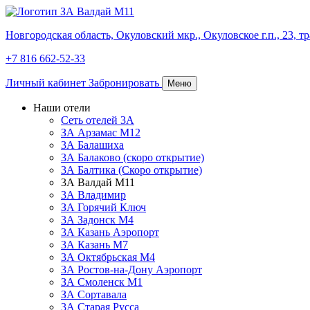
Новгородская область,
Окуловский мкр.,
Окуловское г.п., 23, т
+7 816 662-52-33
Личный кабинет
Забронировать
Меню
Наши отели
Сеть отелей 3А
ЗА Арзамас М12
3А Балашиха
3А Балаково (скоро открытие)
3А Балтика (Скоро открытие)
3А Валдай М11
3А Владимир
ЗА Горячий Ключ
3А Задонск М4
3А Казань Аэропорт
3А Казань M7
3А Октябрьская М4
3А Ростов-на-Дону Аэропорт
ЗА Смоленск М1
ЗА Сортавала
3А Старая Русса