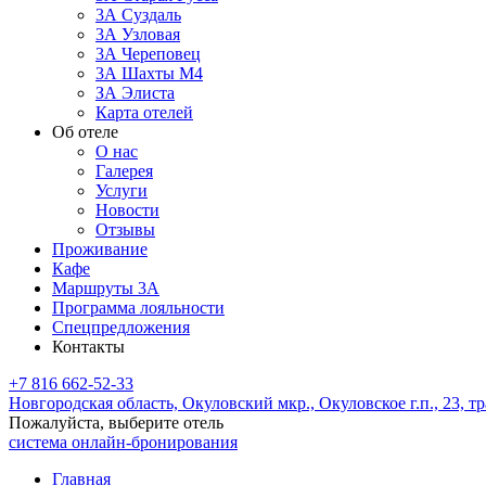
3А Суздаль
3А Узловая
3А Череповец
3А Шахты М4
ЗА Элиста
Карта отелей
Об отеле
О нас
Галерея
Услуги
Новости
Отзывы
Проживание
Кафе
Маршруты 3А
Программа лояльности
Спецпредложения
Контакты
+7 816 662-52-33
Новгородская область,
Окуловский мкр.,
Окуловское г.п., 23, т
Пожалуйста, выберите отель
система онлайн-бронирования
Главная